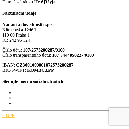
Datová schránka ID:
6j32yja
Fakturační údaje
Nadání a dovednosti o.p.s.
Klimentská 1246/1
110 00 Praha 1
IČ: 242 95 124
Číslo účtu:
107-2573200287/0100
Číslo transparentního účtu:
107-7444850227/0100
IBAN:
CZ3601000001072573200287
BIC/SWIFT:
KOMBCZPP
Sledujte nás na sociálních sítích
GDPR