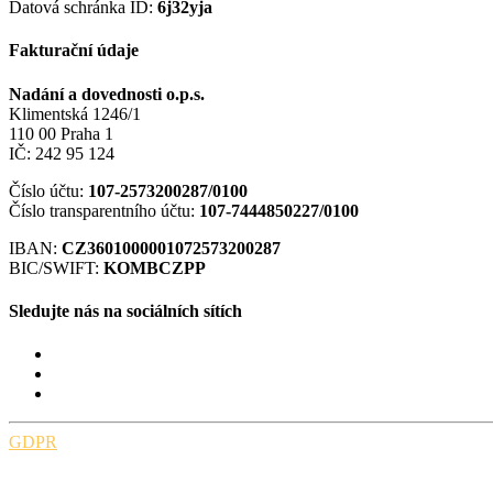
Datová schránka ID:
6j32yja
Fakturační údaje
Nadání a dovednosti o.p.s.
Klimentská 1246/1
110 00 Praha 1
IČ: 242 95 124
Číslo účtu:
107-2573200287/0100
Číslo transparentního účtu:
107-7444850227/0100
IBAN:
CZ3601000001072573200287
BIC/SWIFT:
KOMBCZPP
Sledujte nás na sociálních sítích
GDPR