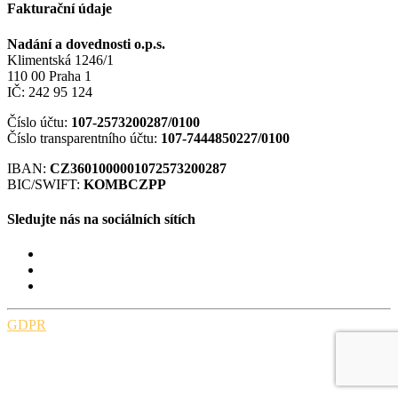
Fakturační údaje
Nadání a dovednosti o.p.s.
Klimentská 1246/1
110 00 Praha 1
IČ: 242 95 124
Číslo účtu:
107-2573200287/0100
Číslo transparentního účtu:
107-7444850227/0100
IBAN:
CZ3601000001072573200287
BIC/SWIFT:
KOMBCZPP
Sledujte nás na sociálních sítích
GDPR