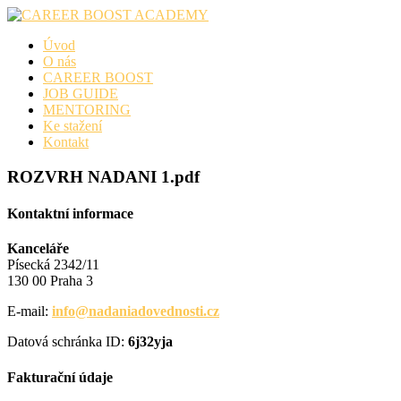
Skip
to
Úvod
content
O nás
CAREER BOOST
JOB GUIDE
MENTORING
Ke stažení
Kontakt
ROZVRH NADANI 1.pdf
Kontaktní informace
Kanceláře
Písecká 2342/11
130 00 Praha 3
E-mail:
info@nadaniadovednosti.cz
Datová schránka ID:
6j32yja
Fakturační údaje