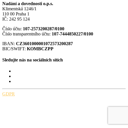
Nadání a dovednosti o.p.s.
Klimentská 1246/1
110 00 Praha 1
IČ: 242 95 124
Číslo účtu:
107-2573200287/0100
Číslo transparentního účtu:
107-7444850227/0100
IBAN:
CZ3601000001072573200287
BIC/SWIFT:
KOMBCZPP
Sledujte nás na sociálních sítích
GDPR